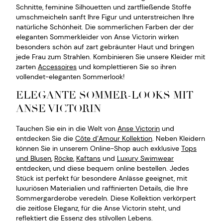
Schnitte, feminine Silhouetten und zartfließende Stoffe
umschmeicheln sanft Ihre Figur und unterstreichen Ihre
natürliche Schönheit. Die sommerlichen Farben der der
eleganten Sommerkleider von Anse Victorin wirken
besonders schön auf zart gebräunter Haut und bringen
jede Frau zum Strahlen. Kombinieren Sie unsere Kleider mit
zarten
Accessoires
und komplettieren Sie so ihren
vollendet-eleganten Sommerlook!
ELEGANTE SOMMER-LOOKS MIT
ANSE VICTORIN
Tauchen Sie ein in die Welt von
Anse Victorin
und
entdecken Sie die
Côte d’Amour Kollektion
. Neben Kleidern
können Sie in unserem Online-Shop auch exklusive
Tops
und Blusen
,
Röcke
,
Kaftans
und
Luxury Swimwear
entdecken, und diese bequem online bestellen. Jedes
Stück ist perfekt für besondere Anlässe geeignet, mit
luxuriösen Materialien und raffinierten Details, die Ihre
Sommergarderobe veredeln. Diese Kollektion verkörpert
die zeitlose Eleganz, für die Anse Victorin steht, und
reflektiert die Essenz des stilvollen Lebens.