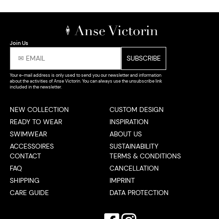
Join Us
Your e-mail address is only used to send you our newsletter and information
about the activities of Anse Victorin. You can always use the unsubscribe link
included in the newsletter.
NEW COLLECTION
CUSTOM DESIGN
READY TO WEAR
INSPIRATION
SWIMWEAR
ABOUT US
ACCESSOIRES
SUSTAINABILITY
CONTACT
TERMS & CONDITIONS
FAQ
CANCELLATION
SHIPPING
IMPRINT
CARE GUIDE
DATA PROTECTION