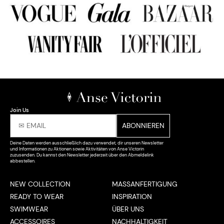
Join Us
Deine Daten werden ausschließlich dazu verwendet, dir unseren Newsletter
und Informationen zu Aktionen sowie Aktivitäten von Anse Victorin
zuzusenden. Du kannst den Newsletter jederzeit über den Abmeldelink
abbestellen.
NEW COLLECTION
MASSANFERTIGUNG
READY TO WEAR
INSPIRATION
SWIMWEAR
ÜBER UNS
ACCESSOIRES
NACHHALTIGKEIT