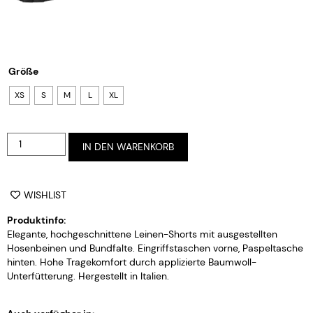
Größe
XS
S
M
L
XL
Alternative:
IN DEN WARENKORB
WISHLIST
Produktinfo:
Elegante, hochgeschnittene Leinen-Shorts mit ausgestellten
Hosenbeinen und Bundfalte. Eingriffstaschen vorne, Paspeltasche
hinten. Hohe Tragekomfort durch applizierte Baumwoll-
Unterfütterung. Hergestellt in Italien.