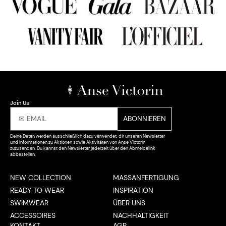
Join Us
Deine Daten werden ausschließlich dazu verwendet, dir unseren Newsletter
und Informationen zu Aktionen sowie Aktivitäten von Anse Victorin
zuzusenden. Du kannst den Newsletter jederzeit über den Abmeldelink
abbestellen.
NEW COLLECTION
MASSANFERTIGUNG
READY TO WEAR
INSPIRATION
SWIMWEAR
ÜBER UNS
ACCESSOIRES
NACHHALTIGKEIT
KONTAKT
AGB