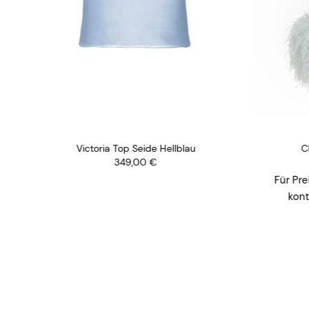
Victoria Top Seide Hellblau
Chris
349,00
€
Für Preis-
kontakt
in