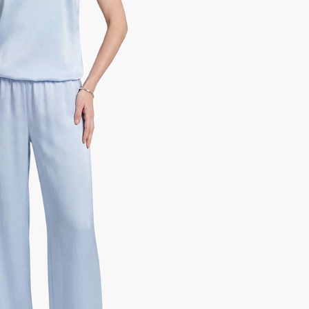
e Seidensatin-Hose mit schimmerndem Glanz. Weiter, gerader
er Sitz. Hohe Taille mit Gummibund. 100% italienische