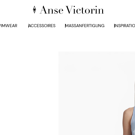
IMWEAR
ACCESSOIRES
MASSANFERTIGUNG
INSPIRATI
EMMA HOSE S
390,00
€
Größe
XS
S
M
L
XL
IN DEN W
WISHLIST