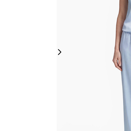
Produktinfo:
Bodenlange, weich fallend
Schnitt, lockerer, fließend
Verarbeitung.
Auch verfügbar in:
MEHR DETAILS
MATERIAL & HERKUNFT
STYLING GUIDE
GRÖSSENTABELLE
PFLEGE
VERSAND