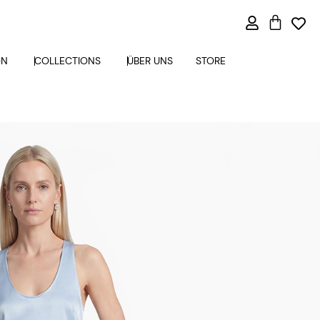
ON
COLLECTIONS
ÜBER UNS
STORE
EIDE HELLBLAU
Alternative:
ARENKORB