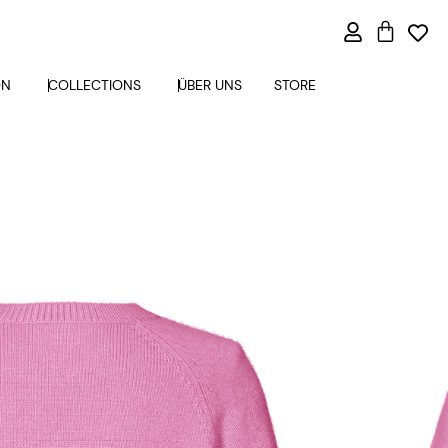
ON
COLLECTIONS
ÜBER UNS
STORE
OVER KASCHMIR PINK
Alternative:
ARENKORB