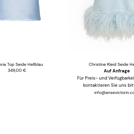
Sarah Hemd Schwa
tine Kleid Seide Hellblau
319,00
€
Auf Anfrage
 und Verfügbarkeitsanfragen
ieren Sie uns bitte unter
.
fo@ansevictorin.com