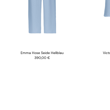
Victoria Top Seide Hellblau
Chris
349,00
€
Für Preis-
kontakt
in