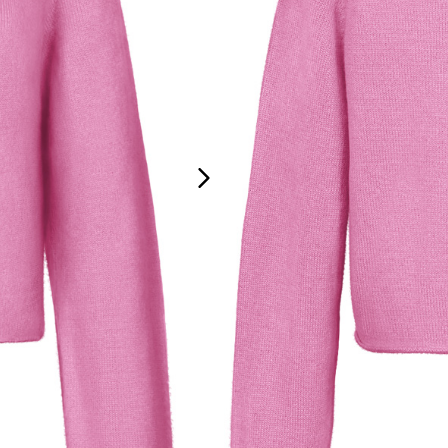
Produktinfo:
Moderner Cropped-Langarm
gefertigt aus italienischem
MEHR DETAILS
MATERIAL & HERKUNFT
STYLING GUIDE
GRÖSSENTABELLE
PFLEGE
VERSAND