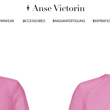
IMWEAR
ACCESSOIRES
MASSANFERTIGUNG
INSPIRATI
ELAINE PULL
490,00
€
Größe
XS
S
M
L
IN DEN W
WISHLIST