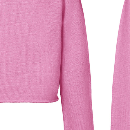
pullover aus hochwertigem Kaschmir in zartem Pink,
 Cariaggi-Kaschmirgarn.