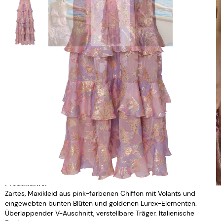
Größe
XS
S
M
L
Alternative:
IN DEN WARENKORB
WISHLIST
Produktinfo:
Zartes, Maxikleid aus pink-farbenen Chiffon mit Volants und
eingewebten bunten Blüten und goldenen Lurex-Elementen.
Überlappender V-Auschnitt, verstellbare Träger. Italienische